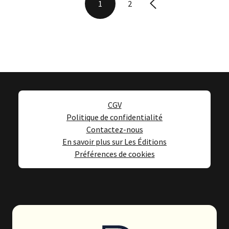
Page
Page suivante
1
2
Page courante
CGV
Politique de confidentialité
Contactez-nous
En savoir plus sur Les Éditions
Préférences de cookies