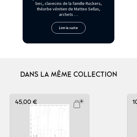
bec, clavecins de la famille Ruckers,
théorbe vénitien de Matteo Sellas,
archets …
Lire la suite
DANS LA MÊME COLLECTION
45,00 €
1
Ajouter au panier