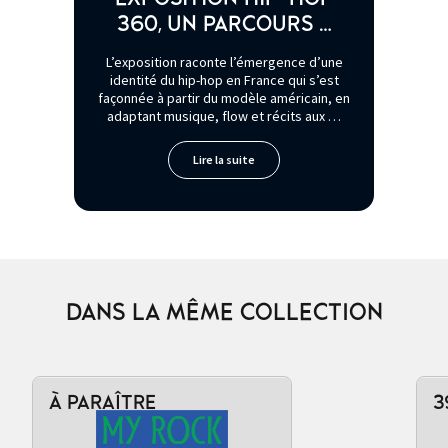
360, UN PARCOURS …
L’exposition raconte l’émergence d’une
identité du hip-hop en France qui s’est
façonnée à partir du modèle américain, en
adaptant musique, flow et récits aux …
Lire la suite
DANS LA MÊME COLLECTION
À PARAÎTRE
3
Ajouter au panier