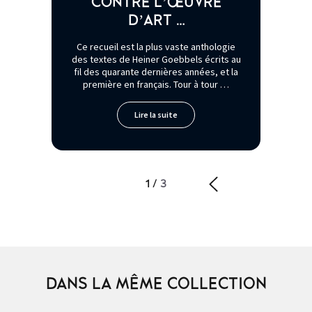
CONTRE L’ŒUVRE
D’ART …
Ce recueil est la plus vaste anthologie
des textes de Heiner Goebbels écrits au
fil des quarante dernières années, et la
première en français. Tour à tour …
Lire la suite
1
/
3
DANS LA MÊME COLLECTION