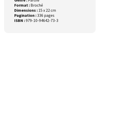
Format :
Broché
Dimensions :
15 x 22 cm
Pagination :
336 pages
ISBN :
979-10-94642-73-3