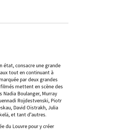
on état, consacre une grande
caux tout en continuant à
s marquée par deux grandes
s filmés mettent en scène des
es Nadia Boulanger, Murray
Guennadi Rojdestvenski, Piotr
skau, David Oïstrakh, Julia
elä, et tant d’autres.
ée du Louvre pour y créer