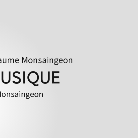
laume Monsaingeon
MUSIQUE
 Monsaingeon