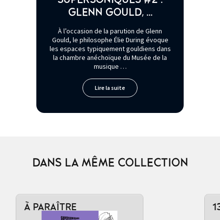
GLENN GOULD, …
À l’occasion de la parution de Glenn
Gould, le philosophe Élie During évoque
les espaces typiquement gouldiens dans
la chambre anéchoïque du Musée de la
musique …
Lire la suite
DANS LA MÊME COLLECTION
À PARAÎTRE
1
Ajouter au panier