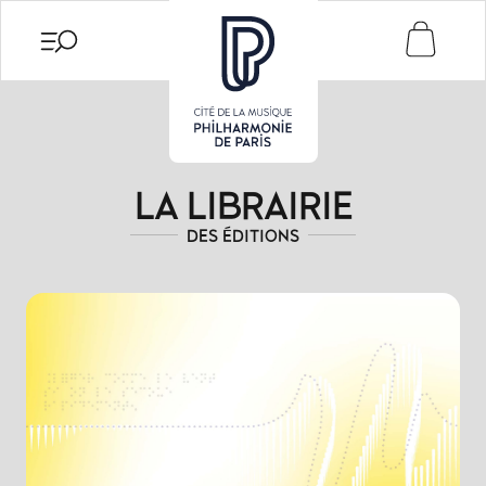
Vers la page Accessibilité
Mon compte
Menu principal
Contenu de la page
Pied de page
articles
LA LIBRAIRIE
DES ÉDITIONS