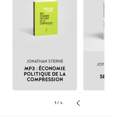
JONATHAN STERNE
JOY PRESS
MP3 : ÉCONOMIE
REYN
POLITIQUE DE LA
SEX R
COMPRESSION
1
/
4