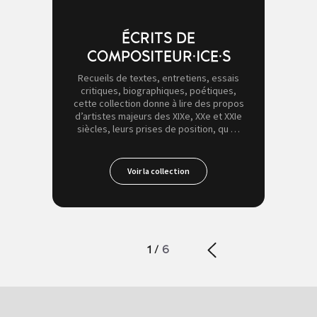
ÉCRITS DE
COMPOSITEUR·ICE·S
Recueils de textes, entretiens, essais
critiques, biographiques, poétiques,
cette collection donne à lire des propos
d’artistes majeurs des XIXe, XXe et XXIe
siècles, leurs prises de position, qu …
Voir la collection
1
/
6