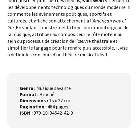
journaliste et praticien des médias,
Kurt Weill
vit en direct
les développements technologiques du monde moderne. Il
commente les événements politiques, sportifs et
culturels, et affiche son attachement à l’
American way of
life
. En voulant transformer la fonction dramaturgique de
la musique, attribuer au compositeur le rôle moteur au
sein du processus de création de l’œuvre théâtrale et
simplifier le langage pour le rendre plus accessible, il vise
à définir les contours d’un théâtre musical idéal.
Genre :
Musique savante
Format :
Broché
Dimensions :
15 x 22 cm
Pagination :
464 pages
ISBN :
979-10-94642-42-9