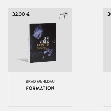
32,00 €
3
Ajouter au panier
BRAD MEHLDAU
FORMATION