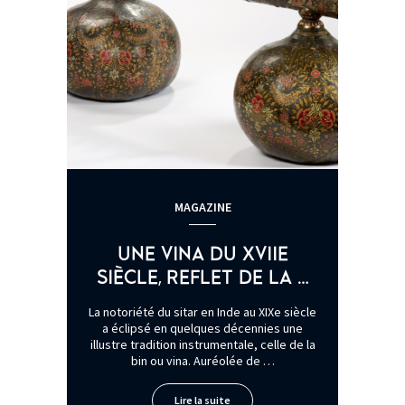
MAGAZINE
UNE VINA DU XVIIE
SIÈCLE, REFLET DE LA …
La notoriété du sitar en Inde au XIXe siècle
a éclipsé en quelques décennies une
illustre tradition instrumentale, celle de la
bin ou vina. Auréolée de …
Lire la suite