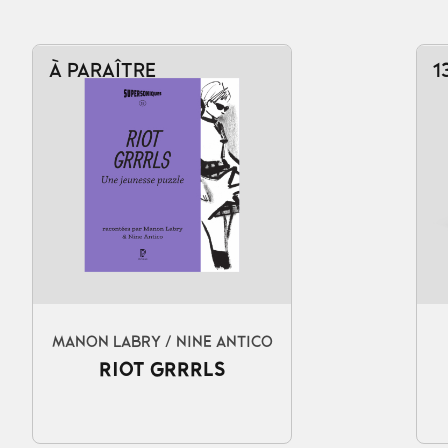
À PARAÎTRE
1
Ajouter au panier
MANON LABRY / NINE ANTICO
RIOT GRRRLS