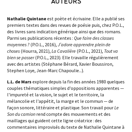
AUTEURS
Nathalie Quintane
est poète et écrivaine. Elle a publié ses
premiers textes dans des revues de poésie puis, chez P.O.L.,
des livres sans indication générique ainsi que des romans.
Parmi ses publications récentes :
Que faire des classes
moyennes ?
(P.O.L., 2016),
J’adore apprendre plein de
choses
(Hourra, 2021),
La Cavalière
(P.O.L., 2021),
Tout va
bien se passer
(P.O.L., 2023). Elle travaille régulièrement
avec des artistes (Stéphane Bérard, Xavier Boussiron,
Stephen Loye, Jean-Marc Chapoulie...).
L.L. de Mars
explore depuis la fin des années 1980 quelques
couples thématiques simples d'oppositions apparentes —
l'impureté et la vision, le sujet et le territoire, la
mélancolie et l'appétit, la marge et le commun — de
façon sonore, littéraire et plastique. Son travail pour
Le
Son du camion
rend compte des mouvements et des
maillages qui guident cette ligne créatrice : des
commentaires improvisés du texte de Nathalie Quintane à