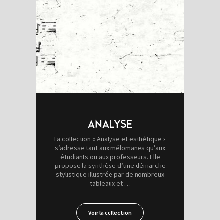
ANALYSE
La collection « Analyse et esthétique »
s’adresse tant aux mélomanes qu’aux
étudiants ou aux professeurs. Elle
propose la synthèse d’une démarche
stylistique illustrée par de nombreux
tableaux et …
Voir la collection