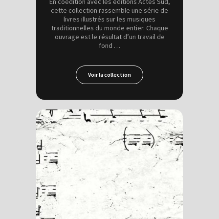
En coédition avec les éditions Actes Sud,
cette collection rassemble une série de
livres illustrés sur les musiques
traditionnelles du monde entier. Chaque
ouvrage est le résultat d’un travail de
fond …
Voir la collection