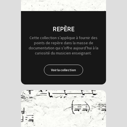
REPÈRE
Cette collection s’applique à fournir des
points de repère dans la masse de
documentation qui s’offre aujourd’hui à la
curiosité du musicien enseignant.
Voir la collection