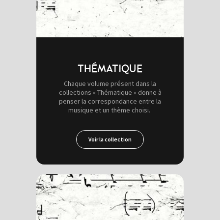
THÉMATIQUE
Chaque volume présent dans la
collections « Thématique » donne à
penser la correspondance entre la
musique et un thème choisi.
Voir la collection