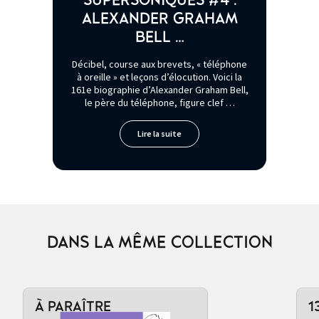
SUPERSONIQUES #4 :
ALEXANDER GRAHAM
BELL …
Décibel, course aux brevets, « téléphone
à oreille » et leçons d’élocution. Voici la
161e biographie d’Alexander Graham Bell,
le père du téléphone, figure clef …
Lire la suite
DANS LA MÊME COLLECTION
À PARAÎTRE
1
Ajouter au panier