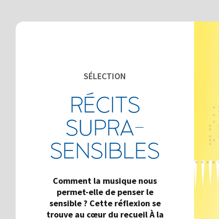
SÉLECTION
RÉCITS
SUPRA-
SENSIBLES
Comment la musique nous
permet-elle de penser le
sensible ? Cette réflexion se
trouve au cœur du recueil À la